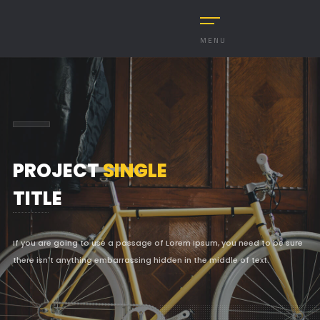
MENU
PROJECT
SINGLE
TITLE
If you are going to use a passage of Lorem Ipsum, you need to be sure
there isn't anything embarrassing hidden in the middle of text.