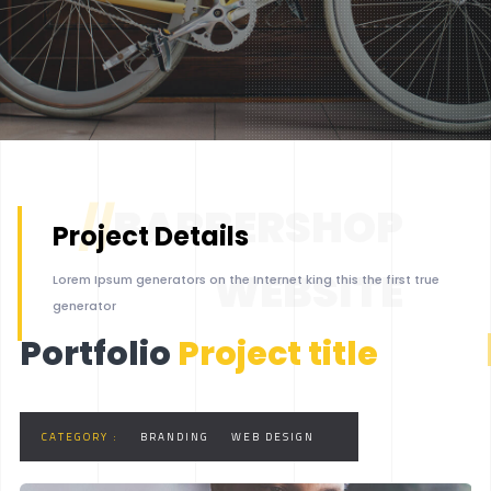
//
BARBERSHOP
Project Details
WEBSITE
Lorem Ipsum generators on the Internet king this the first true
LET'S START
generator
Portfolio
Project title
CATEGORY :
BRANDING
WEB DESIGN